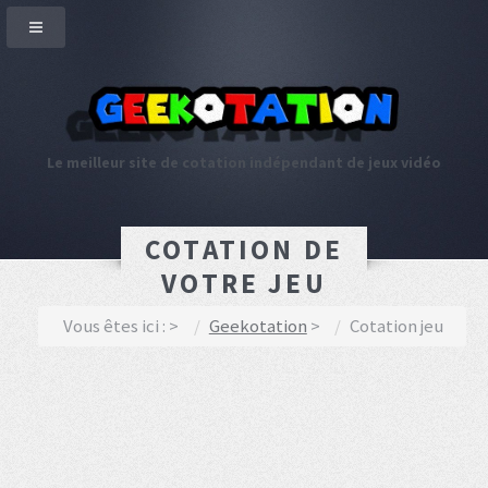
Le meilleur site de cotation indépendant de jeux vidéo
COTATION DE
VOTRE JEU
Vous êtes ici :
Geekotation
Cotation jeu