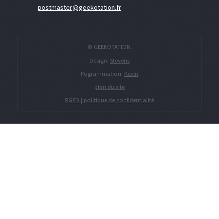
postmaster@geekotation.fr
© GEEKOTATION.
Design:
Stevens
Pogrammation:
Kevin
plan du site
RGPD | politique de confidentialité