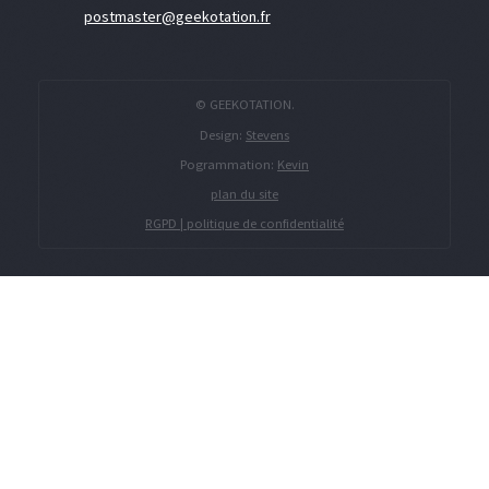
postmaster@geekotation.fr
© GEEKOTATION.
Design:
Stevens
Pogrammation:
Kevin
plan du site
RGPD | politique de confidentialité