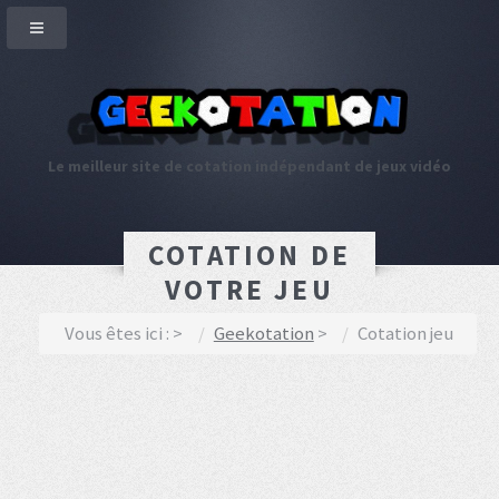
Le meilleur site de cotation indépendant de jeux vidéo
COTATION DE
VOTRE JEU
Vous êtes ici :
Geekotation
Cotation jeu