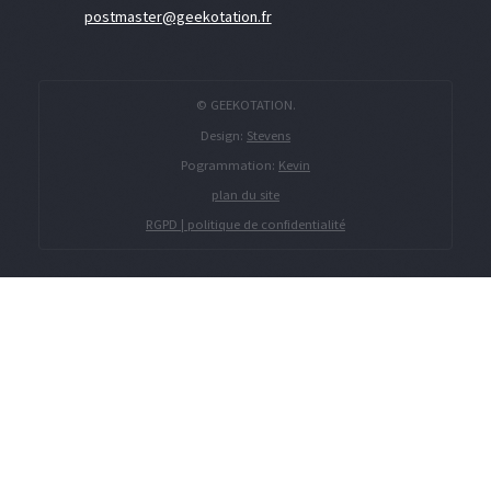
postmaster@geekotation.fr
© GEEKOTATION.
Design:
Stevens
Pogrammation:
Kevin
plan du site
RGPD | politique de confidentialité