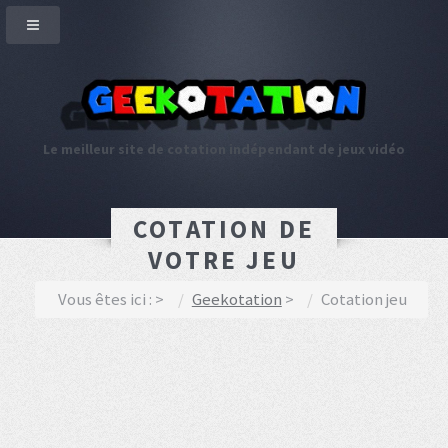
Le meilleur site de cotation indépendant de jeux vidéo
COTATION DE
VOTRE JEU
Vous êtes ici :
Geekotation
Cotation jeu