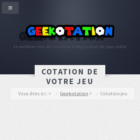
Le meilleur site de cotation indépendant de jeux vidéo
COTATION DE
VOTRE JEU
Vous êtes ici :
Geekotation
Cotation jeu