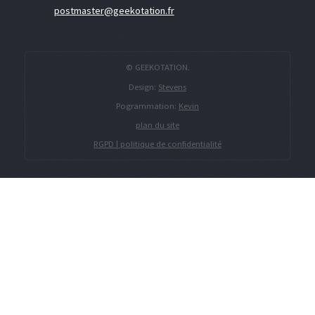
postmaster@geekotation.fr
© GEEKOTATION.
Design:
Stevens
Pogrammation:
Kevin
plan du site
RGPD | politique de confidentialité