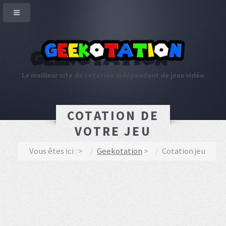
Le meilleur site de cotation indépendant de jeux vidéo
COTATION DE
VOTRE JEU
Vous êtes ici :
Geekotation
Cotation jeu