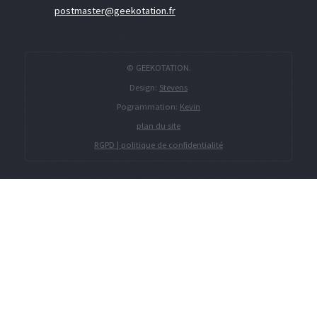
postmaster@geekotation.fr
© GEEKOTATION.
Design:
Stevens
Pogrammation:
Kevin
plan du site
RGPD | politique de confidentialité