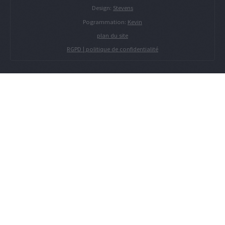
Design:
Stevens
Pogrammation:
Kevin
plan du site
RGPD | politique de confidentialité