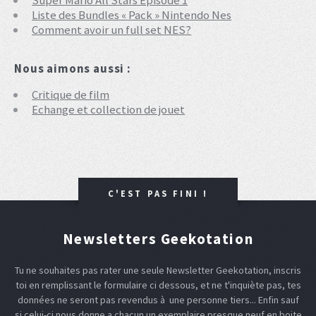
Liste des Bundles « Pack » Nintendo Nes
Comment avoir un full set NES?
Nous aimons aussi :
Critique de film
Echange et collection de jouet
C'EST PAS FINI !
Newsletters Geekotation
Tu ne souhaites pas rater une seule Newsletter Geekotation, inscris
toi en remplissant le formulaire ci dessous, et ne t'inquiète pas, tes
données ne seront pas revendus à une personne tiers... Enfin sauf
si celui-ci nous donne a chacun un exemplaire presque neuf en boite